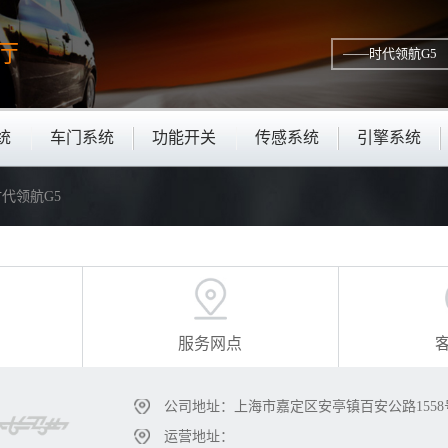
厅
统
车门系统
功能开关
传感系统
引擎系统
时代领航G5
服务网点
公司地址：上海市嘉定区安亭镇百安公路1558
运营地址：