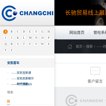
长驰贸易线上
展
A
B
C
D
E
F
G
H
网站首页
管柱系
I
J
K
L
M
N
O
P
A
Q
R
S
T
U
V
W
X
首页 > 搜索 > ——
奥迪
Y
Z
安凯
安凯客车
>
——安凯宝斯通
>
——安凯凯斯鲍尔
客户留言
>
——时代领航G5
埃安
B