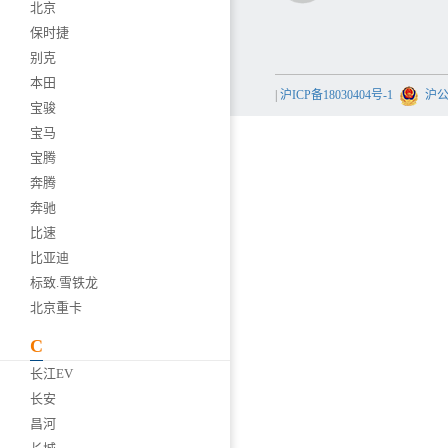
北京
保时捷
别克
本田
|
沪ICP备18030404号-1
沪公网
宝骏
宝马
宝腾
奔腾
奔驰
比速
比亚迪
标致.雪铁龙
北京重卡
C
长江EV
长安
昌河