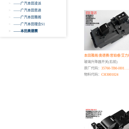
>
——广汽本田凌派
>
——广汽本田思迪
>
——广汽本田雅阁
>
——广汽本田理念S1
>
——本田奥德赛
>
——本田TG1
宝骏
宝马
本田雅阁/奥德赛/思铂睿/艾力
宝腾
玻璃升降器开关(右前)
原厂代码：
35760-TB0-H01
奔腾
物料代码：
CH3001024
奔驰
比速
比亚迪
标致.雪铁龙
北京重卡
C
长江EV