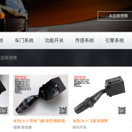
录
统
车门系统
功能开关
传感系统
引擎系统
—本田奥德赛
本田CR-V/思域/飞度/锋范/雅阁/奥
本田CR-V/飞度/奥德赛
德赛/思铂睿
转向开关