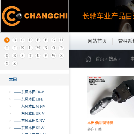
A
奥迪
长驰车业产品
目
安凯
埃安
B
A
B
C
D
E
F
G
H
网站首页
管柱系
北京
I
J
K
L
M
N
O
P
保时捷
Q
R
S
T
U
V
W
X
首页 > 搜索 > —
别克
Y
Z
本田
本田
>
——东风本田CR-V
>
——东风本田LIFE
>
——东风本田M-NV
>
——东风本田UR-V
>
——东风本田X-NV
本田雅阁/奥德赛
>
——东风本田XR-V
转向开关