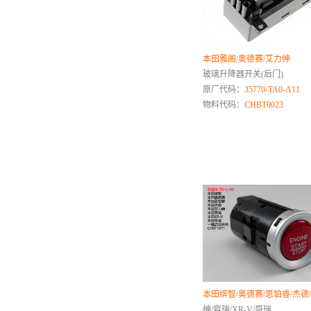
长安
昌河
长城
传祺
本田雅阁/奥德赛/艾力绅
玻璃升降器开关(后门)
D
原厂代码：
35770-TA0-A11
大众
物料代码：
CHBT0023
大乘
大运
东风
大通
道达
E
F
丰田
飞碟
本田缤智/奥德赛/思铂睿/杰德
福特
绅/竟瑞/XR-V/哥瑞