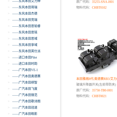
>
——东风本田艾力绅
原厂代码：
35255-SNA-H01
>
——东风本田哥瑞
物料代码：
CHBT0102
>
——东风本田杰德
>
——东风本田竞瑞
>
——东风本田思铂睿
>
——东风本田思铭
>
——东风本田思域
>
——东风本田享域
>
——东风本田英仕派
>
——进口本田Pilot
>
——进口本田时韵
>
——广汽本田VE-1
>
——广汽本田奥德赛
本田雅阁8代/奥德赛RB3/艾
>
——广汽本田缤智
玻璃升降器开关(左前带防夹)
>
——广汽本田飞度
原厂代码：
35750-TB0-H01
>
——广汽本田锋范
物料代码：
CHBT0021
>
——广汽本田歌诗图
>
——广汽本田冠道
>
——广汽本田皓影