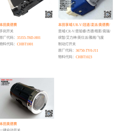
本田奥德赛
本田享域/UR-V/冠道/凌派/奥德赛/
手刹开关
思域/CR-V/思铂睿/杰德/皓影/竟瑞/
原厂代码：
35355-T6D-H01
缤智/艾力绅/英仕派/雅阁/飞度
物料代码：
CHBT1001
制动灯开关
原厂代码：
36750-TY0-J11
物料代码：
CHBT1023
本田奥德赛
一键启动开关