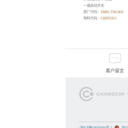
福迪
一键启动开关
丰田雷克萨斯
原厂代码：
35881-T5H-H41
福田卡车
物料代码：
CHBT1011
福田乘用车
G
国机智骏
H
汉腾
红旗
客户留言
合力
杭叉
幻速
海马
华泰
华菱
黄海
红岩
|
沪ICP备18030404号-1
沪公网