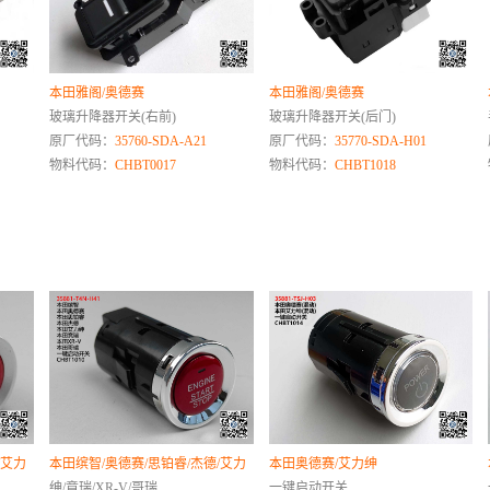
本田雅阁/奥德赛
本田雅阁/奥德赛
玻璃升降器开关(右前)
玻璃升降器开关(后门)
原厂代码：
35760-SDA-A21
原厂代码：
35770-SDA-H01
物料代码：
CHBT0017
物料代码：
CHBT1018
/艾力
本田缤智/奥德赛/思铂睿/杰德/艾力
本田奥德赛/艾力绅
绅/竟瑞/XR-V/哥瑞
一键启动开关