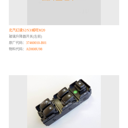
北汽幻速S2/S3/威旺M20
玻璃升降器开关(左前)
原厂代码：
37460010-B01
物料代码：
AD808U98