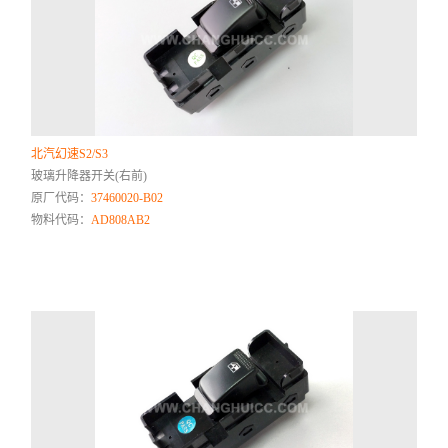
北汽幻速S2/S3
玻璃升降器开关(右前)
原厂代码：
37460020-B02
物料代码：
AD808AB2