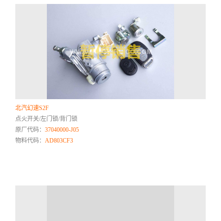
北汽幻速S2F
点火开关/左门锁/背门锁
原厂代码：
37040000-J05
物料代码：
AD803CF3