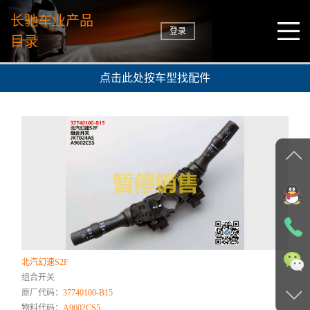
长驰车业产品
登录
目录
点击此处按车型找配件
北汽幻速S2F
组合开关
原厂代码：
37740100-B15
物料代码：
A9602CS5