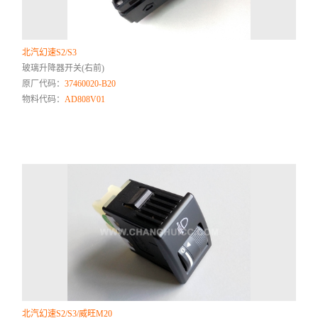
北汽幻速S2/S3
玻璃升降器开关(右前)
原厂代码：
37460020-B20
物料代码：
AD808V01
北汽幻速S2/S3/威旺M20