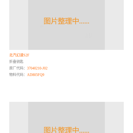
北汽幻速S2F
折叠钥匙
原厂代码：
37040210-J02
物料代码：
AD805FQ9