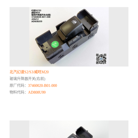
北汽幻速S2/S3/威旺M20
玻璃升降器开关(右前)
原厂代码：
37460020-B01-000
物料代码：
AD808U99