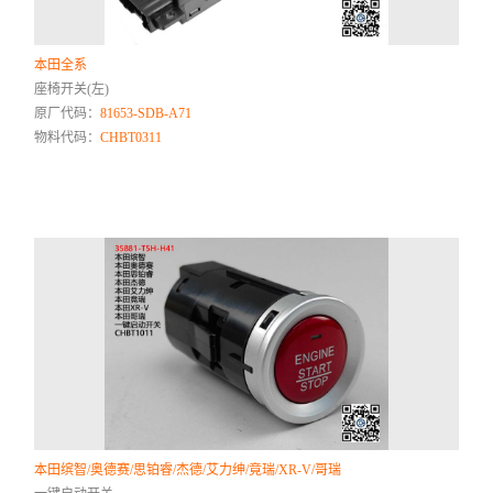
本田全系
座椅开关(左)
原厂代码：
81653-SDB-A71
物料代码：
CHBT0311
本田缤智/奥德赛/思铂睿/杰德/艾力绅/竟瑞/XR-V/哥瑞