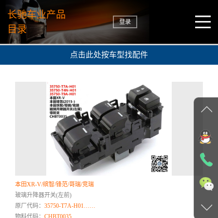
长驰车业产品
登录
目录
点击此处按车型找配件
本田XR-V/缤智/锋范/哥瑞/竞瑞
玻璃升降器开关(左前)
原厂代码：
35750-T7A-H01……
物料代码：
CHBT0035