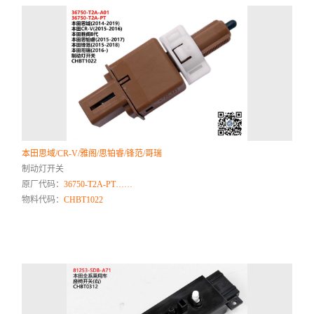
本田思域/CR-V/雅阁/思铂睿/锋范/哥瑞
制动灯开关
原厂代码：
36750-T2A-PT……
物料代码：
CHBT1022