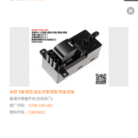
本田飞度/锋范/凌派/杰德/缤智/哥瑞/竞瑞
玻璃升降器开关(右前后门)
原厂代码：
35760-T4N-H01
物料代码：
CHBT0032