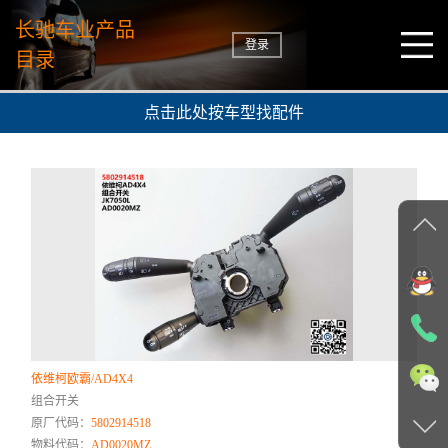
长驰车业产品
登录
目录
点击此处按车型找配件
依维柯欧霸/AD4X4
组合开关
原厂代码：
5802914518
物料代码：
AD0020MZ