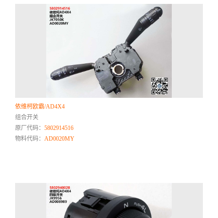
依维柯欧霸/AD4X4
组合开关
原厂代码：
5802914516
物料代码：
AD0020MY