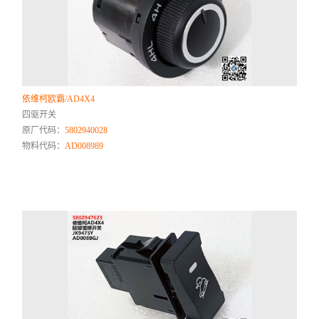
依维柯欧霸/AD4X4
四驱开关
原厂代码：
5802940028
物料代码：
AD008989