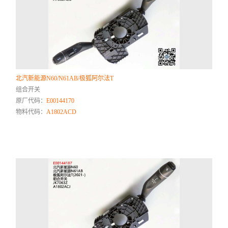
北汽新能源N60/N61AB/极狐阿尔法T
组合开关
原厂代码：
E00144170
物料代码：
A1802ACD