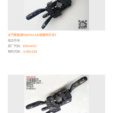
北汽新能源N60/N61AB/极狐阿尔法T
组合开关
原厂代码：
E00144161
物料代码：
A1802ABZ