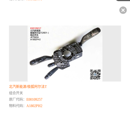
北汽新能源/极狐阿尔法T
组合开关
原厂代码：
E00109257
物料代码：
A1802PH2