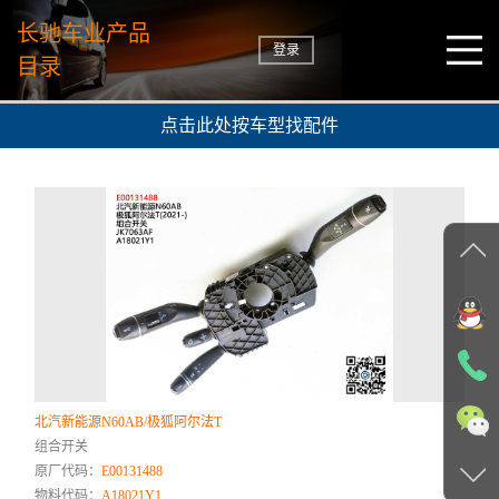
长驰车业产品
登录
目录
点击此处按车型找配件
北汽新能源N60AB/极狐阿尔法T
组合开关
原厂代码：
E00131488
物料代码：
A18021Y1