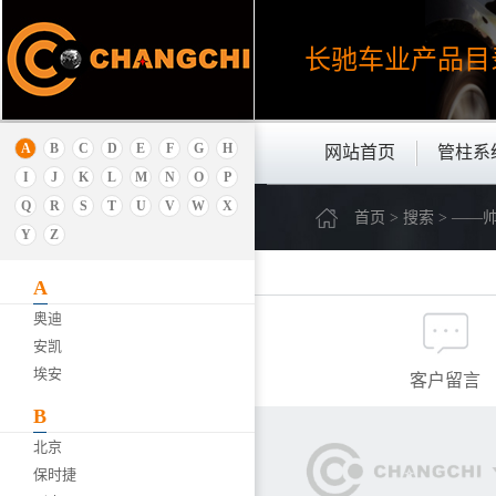
长驰车业产品
目
A
B
C
D
E
F
G
H
网站首页
管柱系
I
J
K
L
M
N
O
P
Q
R
S
T
U
V
W
X
首页 > 搜索 > ——
Y
Z
A
奥迪
安凯
埃安
客户留言
B
北京
保时捷