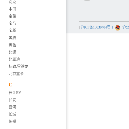
别克
本田
宝骏
宝马
|
沪ICP备18030404号-1
沪公网
宝腾
奔腾
奔驰
比速
比亚迪
标致.雪铁龙
北京重卡
C
长江EV
长安
昌河
长城
传祺