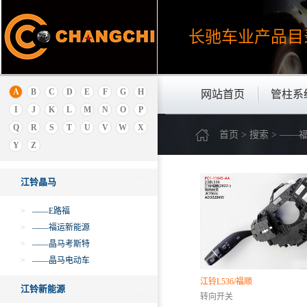
J
长驰车业产品
目
吉利
极狐ARCFOX
金杯
金龙
A
B
C
D
E
F
G
H
网站首页
管柱系
金旅
I
J
K
L
M
N
O
P
解放
Q
R
S
T
U
V
W
X
首页 > 搜索 > ——
江西五十铃
Y
Z
江铃乘用车
江铃晶马
>
——E路福
>
——福运新能源
>
——晶马考斯特
>
——晶马电动车
江铃L536/福顺
江铃新能源
转向开关