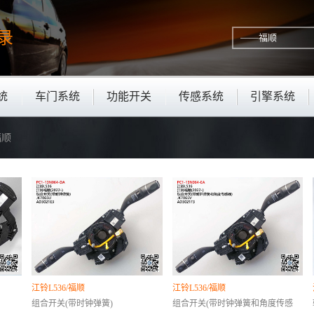
录
统
车门系统
功能开关
传感系统
引擎系统
福顺
江铃L536/福顺
江铃L536/福顺
组合开关(带时钟弹簧)
组合开关(带时钟弹簧和角度传感