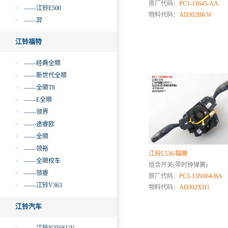
原厂代码：
PC1-11645-AA
>
——江铃E500
物料代码：
AD302BKW
>
——羿
江铃福特
>
——经典全顺
>
——新世代全顺
>
——全顺T8
>
——E全顺
>
——领界
>
——途睿欧
>
——全顺
>
——领裕
江铃L536/福顺
>
——全顺校车
组合开关(带时钟弹簧)
>
——领睿
原厂代码：
PC1-13N064-BA
>
——江铃V363
物料代码：
AD302XH1
江铃汽车