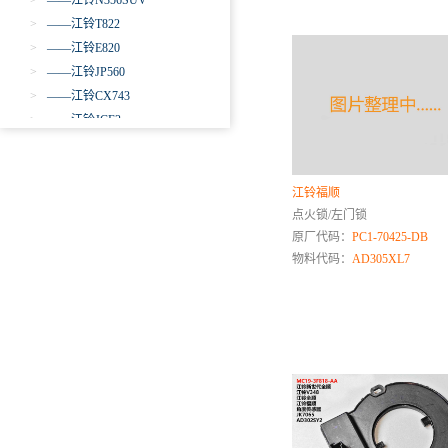
>
——江铃N356SUV
>
——江铃T822
>
——江铃E820
>
——江铃JP560
>
——江铃CX743
>
——江铃JCE3
>
——江铃P789
>
——特顺
>
——宝典
江铃福顺
点火锁/左门锁
>
——宝威
原厂代码：
PC1-70425-DB
>
——域虎3
物料代码：
AD305XL7
>
——域虎5
>
——域虎7
>
——域虎
>
——大道
>
——驭胜S330
>
——驭胜S350
>
——域虎EV
>
——域虎9