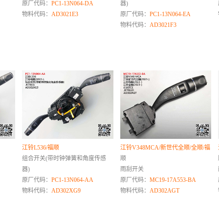
原厂代码：
PC1-13N064-DA
器)
物料代码：
AD3021E3
原厂代码：
PC1-13N064-EA
物料代码：
AD3021F3
江铃L536/福顺
江铃V348MCA/新世代全顺/全顺/福
组合开关(带时钟弹簧和角度传感
顺
器)
雨刮开关
原厂代码：
PC1-13N064-AA
原厂代码：
MC19-17A553-BA
物料代码：
AD302XG9
物料代码：
AD302AGT