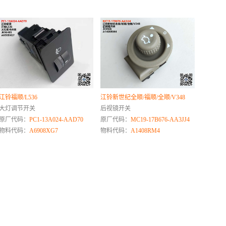
江铃福顺/L536
江铃新世纪全顺/福顺/全顺/V348
大灯调节开关
后视镜开关
原厂代码：
PC1-13A024-AAD70
原厂代码：
MC19-17B676-AA3JJ4
物料代码：
A6908XG7
物料代码：
A1408RM4