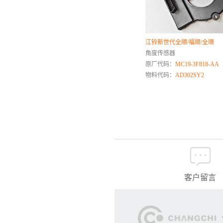
>
——福顺
>
——江铃U725
江淮商用车
江铃新世代全顺/福顺/全顺
江淮乘用车
角度传感器
江铃商用车
原厂代码：
MC19-3F818-AA
物料代码：
AD302SY2
K
卡特彼勒
凯迪拉克
L
联合卡车
路虎
柳工
雷诺
客户留言
铃木
陆风
理想
凌河