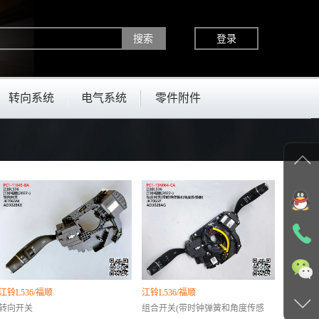
登录
转向系统
电气系统
零件附件
江铃L536/福顺
江铃L536/福顺
转向开关
组合开关(带时钟弹簧和角度传感