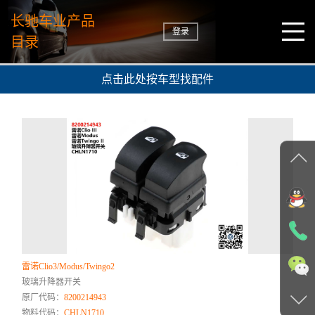
长驰车业产品
登录
目录
点击此处按车型找配件
雷诺Clio3/Modus/Twingo2
玻璃升降器开关
原厂代码：
8200214943
物料代码：
CHLN1710