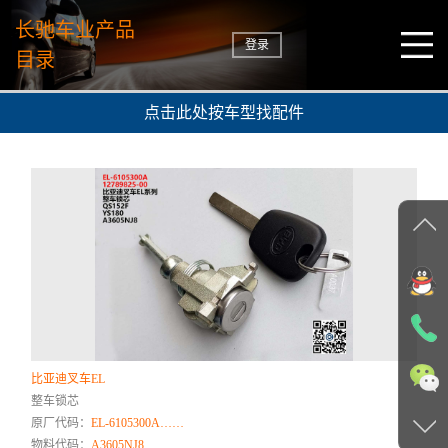
长驰车业产品
登录
目录
点击此处按车型找配件
比亚迪叉车EL
整车锁芯
原厂代码：
EL-6105300A……
物料代码：
A3605NJ8