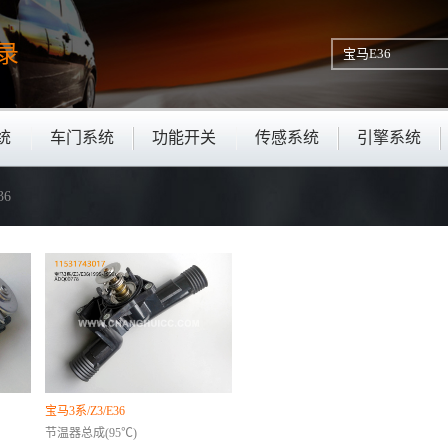
录
统
车门系统
功能开关
传感系统
引擎系统
36
宝马3系/Z3/E36
节温器总成(95℃)