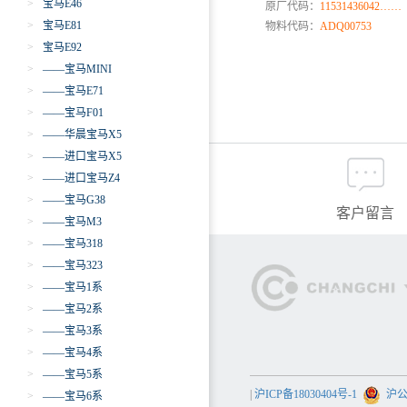
>
宝马E46
原厂代码：
11531436042……
>
宝马E81
物料代码：
ADQ00753
>
宝马E92
>
——宝马MINI
>
——宝马E71
>
——宝马F01
>
——华晨宝马X5
>
——进口宝马X5
>
——进口宝马Z4
>
——宝马G38
客户留言
>
——宝马M3
>
——宝马318
>
——宝马323
>
——宝马1系
>
——宝马2系
>
——宝马3系
>
——宝马4系
>
——宝马5系
|
沪ICP备18030404号-1
沪公网
>
——宝马6系