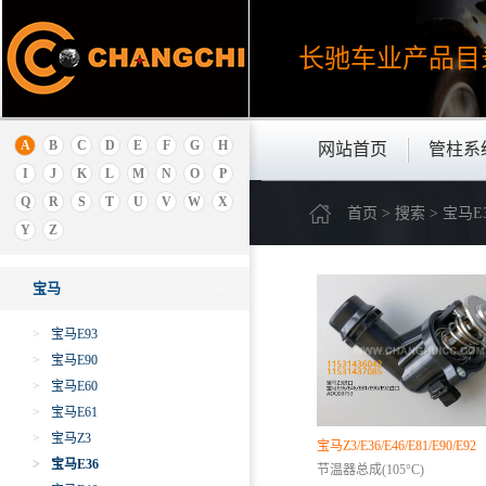
安凯
埃安
长驰车业产品
目
B
北京
保时捷
A
B
C
D
E
F
G
H
网站首页
管柱系
别克
I
J
K
L
M
N
O
P
本田
Q
R
S
T
U
V
W
X
首页 > 搜索 > 宝马E
宝骏
Y
Z
宝马
宝马
>
宝马E93
>
宝马E90
>
宝马E60
>
宝马E61
>
宝马Z3
宝马Z3/E36/E46/E81/E90/E92
>
宝马E36
节温器总成(105°C)