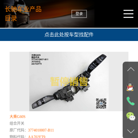
长驰车业产品
登录
目录
点击此处按车型找配件
大乘G60S
组合开关
原厂代码：
3774010007-B11
物料代码：
AA702FT9