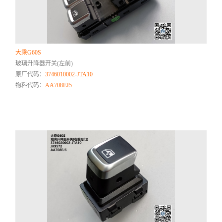
大乘G60S
玻璃升降器开关(左前)
原厂代码：
3746010002-JTA10
物料代码：
AA708EJ5