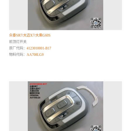
众泰SR7/大迈X7/大乘G60S
前顶灯开关
原厂代码：
4123010001-B17
物料代码：
AA708LG9