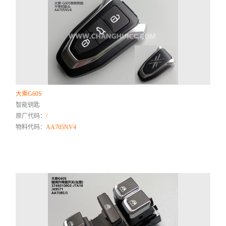
大乘G60S
智能钥匙
原厂代码：
/
物料代码：
AA705NV4