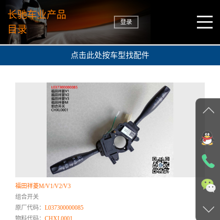
长驰车业产品
登录
目录
点击此处按车型找配件
福田祥菱M/V1/V2/V3
组合开关
原厂代码：
L037300000085
物料代码：
CHXL0001