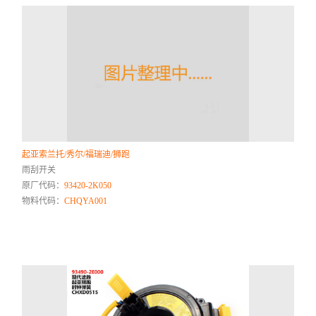
起亚索兰托/秀尔/福瑞迪/狮跑
雨刮开关
原厂代码：
93420-2K050
物料代码：
CHQYA001