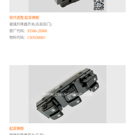
现代途胜/起亚狮跑
玻璃升降器开关(右前后门)
原厂代码：
93580-2E000
物料代码：
CHXD0003
起亚狮跑