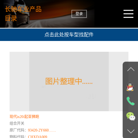
长驰车业产品
登录
目录
点击此处按车型找配件
现代ix20/起亚狮跑
组合开关
原厂代码：
93420-2Y660……
物料代码：
CHXDA009