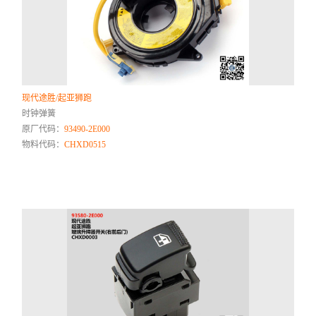
现代途胜/起亚狮跑
时钟弹簧
原厂代码：
93490-2E000
物料代码：
CHXD0515