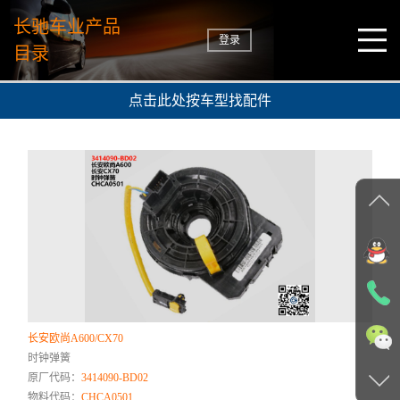
长驰车业产品
登录
目录
点击此处按车型找配件
长安欧尚A600/CX70
时钟弹簧
原厂代码：
3414090-BD02
物料代码：
CHCA0501