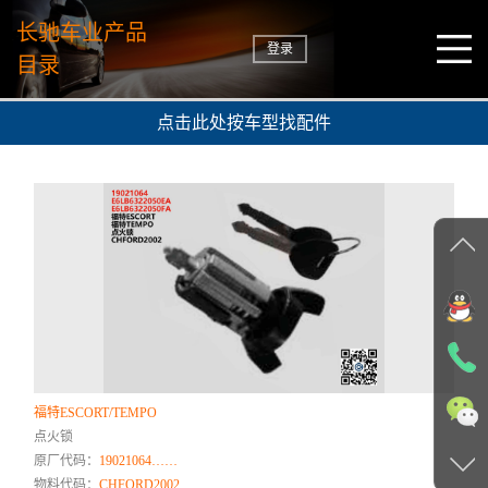
长驰车业产品
登录
目录
点击此处按车型找配件
福特ESCORT/TEMPO
点火锁
原厂代码：
19021064……
物料代码：
CHFORD2002