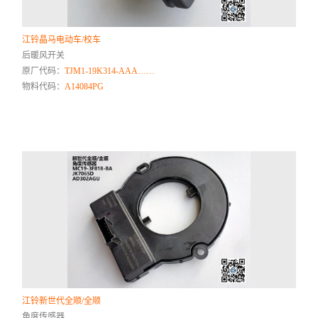
江铃晶马电动车/校车
后暖风开关
原厂代码：
TJM1-19K314-AAA……
物料代码：
A14084PG
江铃新世代全顺/全顺
角度传感器