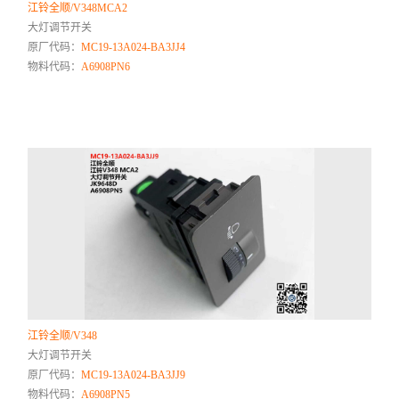
江铃全顺/V348MCA2
大灯调节开关
原厂代码：
MC19-13A024-BA3JJ4
物料代码：
A6908PN6
江铃全顺/V348
大灯调节开关
原厂代码：
MC19-13A024-BA3JJ9
物料代码：
A6908PN5