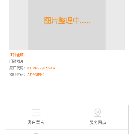
江铃全顺
门锁插片
原厂代码：
KC19-V22022-AA
物料代码：
AD308PK2
客户留言
服务网点