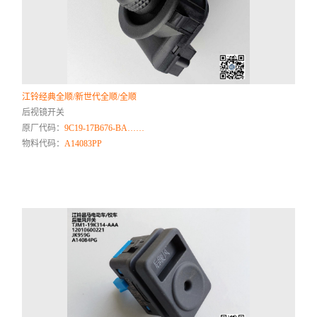
江铃经典全顺/新世代全顺/全顺
后视镜开关
原厂代码：
9C19-17B676-BA……
物料代码：
A14083PP