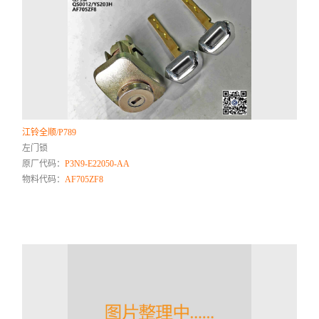
江铃全顺/P789
左门锁
原厂代码：
P3N9-E22050-AA
物料代码：
AF705ZF8