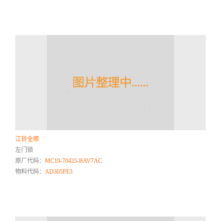
江铃全顺
左门锁
原厂代码：
MC19-70425-BAV7AC
物料代码：
AD305PE3