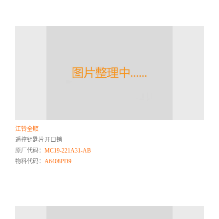
江铃全顺
遥控钥匙片开口销
原厂代码：
MC19-221A31-AB
物料代码：
A6408PD9