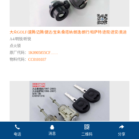
大众GOLF/速腾/迈腾/捷达/宝来/桑塔纳/朗逸/朗行/帕萨特/途观/途安/奥迪
A4/明锐/昕锐
点火锁
原厂代码：
1K0905855CF……
物料代码：
CC0101037
消息
电话
二维码
分享