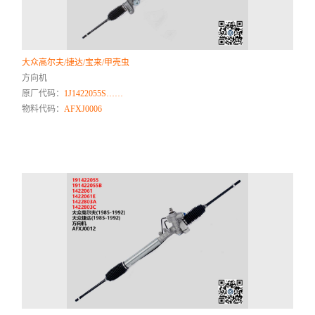
大众高尔夫/捷达/宝来/甲壳虫
方向机
原厂代码：
1J1422055S……
物料代码：
AFXJ0006