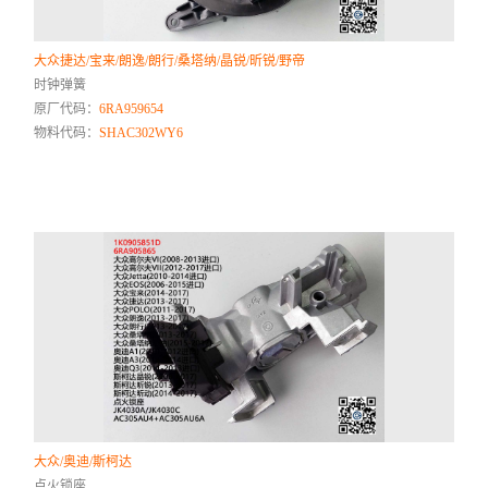
大众捷达/宝来/朗逸/朗行/桑塔纳/晶锐/昕锐/野帝
时钟弹簧
原厂代码：
6RA959654
物料代码：
SHAC302WY6
大众/奥迪/斯柯达
点火锁座