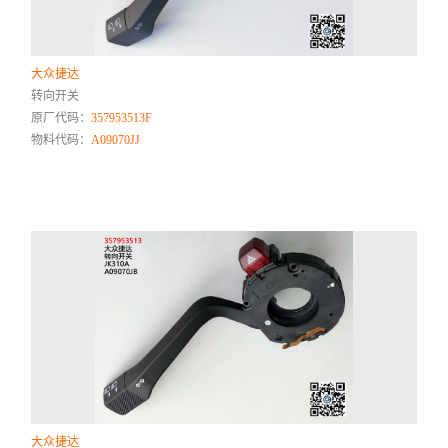
大众捷达
转向开关
原厂代码：
357953513F
物料代码：
A09070JJ
大众捷达