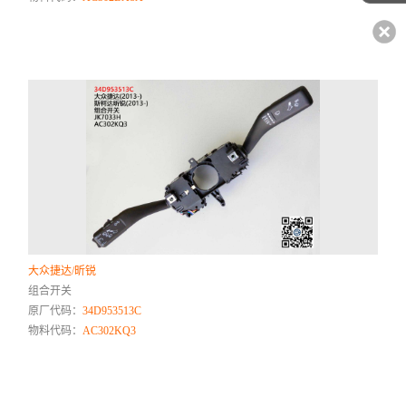
大众捷达/昕锐
组合开关
原厂代码：
34D953513C
物料代码：
AC302KQ3