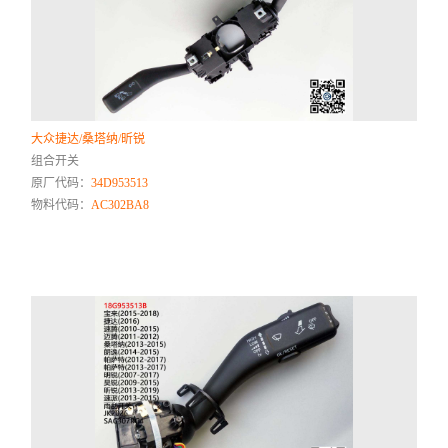
大众捷达/桑塔纳/昕锐
组合开关
原厂代码：
34D953513
物料代码：
AC302BA8