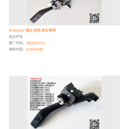
大众GOLF/捷达/途观/途安/野帝
组合开关
原厂代码：
5K0953513A……
物料代码：
CC0101049