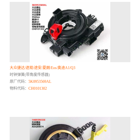
大众捷达/途观/途安/夏朗/Eos/奥迪A1/Q3
时钟弹簧(带角度传感器)
原厂代码：
5K0953569AL
物料代码：
CH0101302