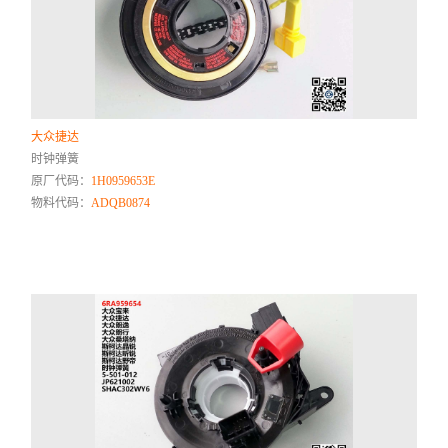
大众捷达
时钟弹簧
原厂代码：
1H0959653E
物料代码：
ADQB0874