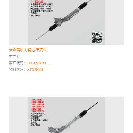
大众高尔夫/捷达/甲壳虫
方向机
原厂代码：
1H0422803A……
物料代码：
AFXJ0004