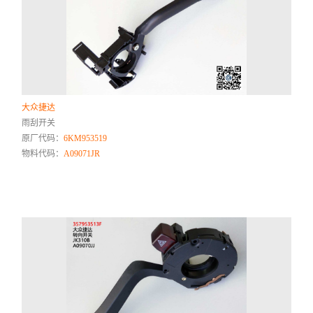
大众捷达
雨刮开关
原厂代码：
6KM953519
物料代码：
A09071JR