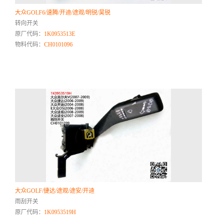
大众GOLF6/速腾/开迪/途观/明锐/昊锐
转向开关
原厂代码：
1K0953513E
物料代码：
CH0101096
大众GOLF/捷达/途观/途安/开迪
雨刮开关
原厂代码：
1K0953519H