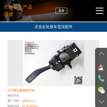
长驰车业产品
登录
目录
点击此处按车型找配件
大众捷达/桑塔纳/昕锐
转向开关
原厂代码：
34D953513
物料代码：
AC302BA8A