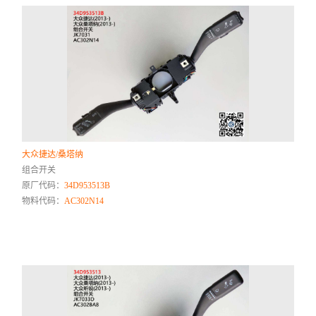
大众捷达/桑塔纳
组合开关
原厂代码：
34D953513B
物料代码：
AC302N14