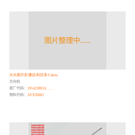
大众高尔夫/捷达/科拉多/Cabrio
方向机
原厂代码：
191422803A……
物料代码：
AFXJ0003