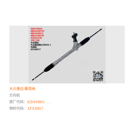
大众捷达/桑塔纳
方向机
原厂代码：
62D419063……
物料代码：
AFXJ0017