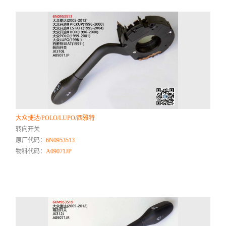
大众捷达/POLO/LUPO/西雅特
转向开关
原厂代码：
6N0953513
物料代码：
A09071JP