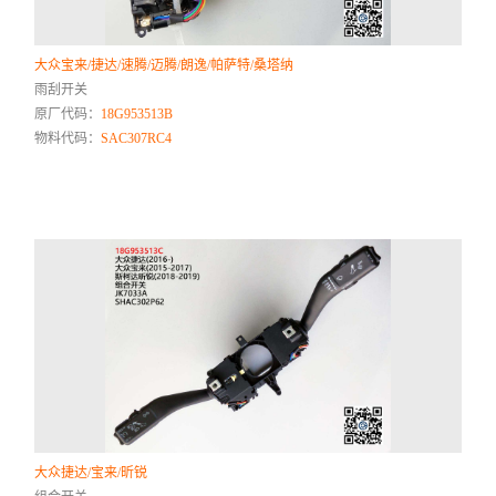
大众宝来/捷达/速腾/迈腾/朗逸/帕萨特/桑塔纳
雨刮开关
原厂代码：
18G953513B
物料代码：
SAC307RC4
大众捷达/宝来/昕锐