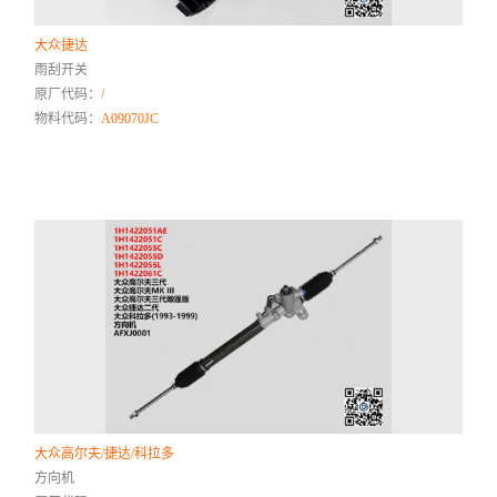
大众捷达
雨刮开关
原厂代码：
/
物料代码：
A09070JC
大众高尔夫/捷达/科拉多
方向机