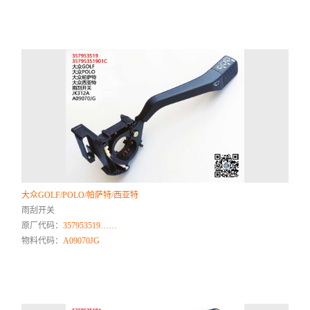
大众GOLF/POLO/帕萨特/西亚特
雨刮开关
原厂代码：
357953519……
物料代码：
A09070JG