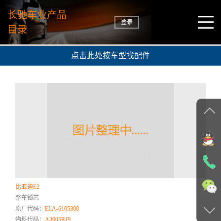
长驰车业产品
登录
目录
点击此处按车型找配件
比亚迪E2
整车锁芯
原厂代码：
ELA-6105300
物料代码：
A3605RJ9