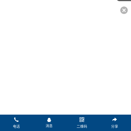
*姓名：
*电话：
传真：
微信：
Q Q：
邮箱：
*留言：
消息
电话
二维码
分享