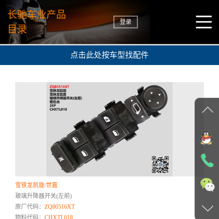
长驰车业产品
登录
目录
点击此处按车型找配件
雪铁龙凯旋/世嘉
玻璃升降器开关(左前)
原厂代码：
ZQ80516XT
物料代码：
CHXTL018