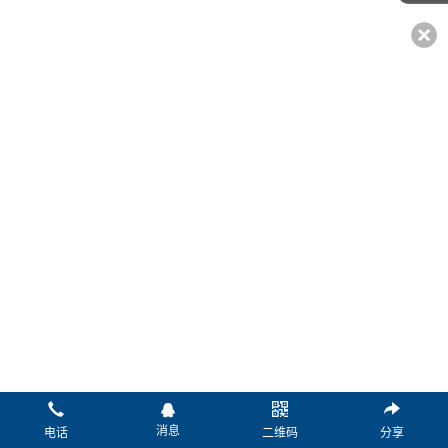
*姓名：
*电话：
传真：
微信：
Q Q：
邮箱：
*留言：
消息
电话
二维码
分享