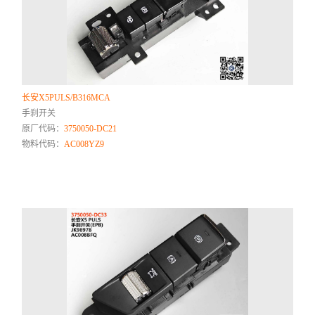
长安X5PULS/B316MCA
手刹开关
原厂代码：
3750050-DC21
物料代码：
AC008YZ9