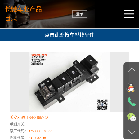
长驰车业产品
登录
目录
点击此处按车型找配件
长安X5PULS/B316MCA
手刹开关
原厂代码：
3750050-DC22
物料代码：
AC008ZD8