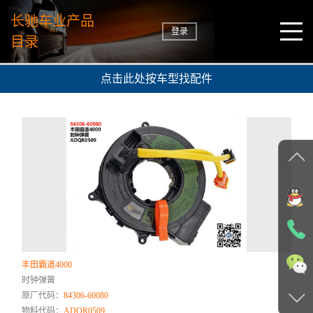
长驰车业产品
登录
目录
点击此处按车型找配件
丰田霸道4000
时钟弹簧
原厂代码：
84306-60080
物料代码：
ADQR0509