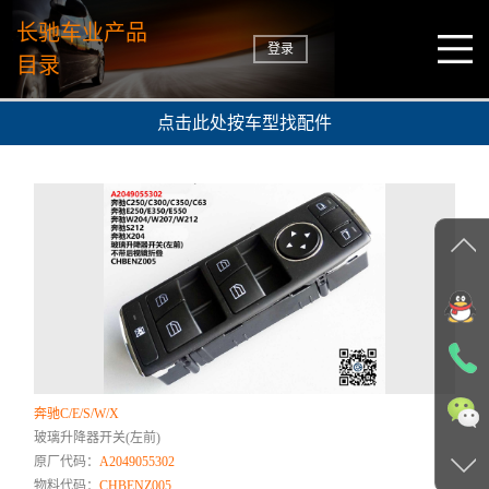
长驰车业产品
登录
目录
点击此处按车型找配件
奔驰C/E/S/W/X
玻璃升降器开关(左前)
原厂代码：
A2049055302
物料代码：
CHBENZ005