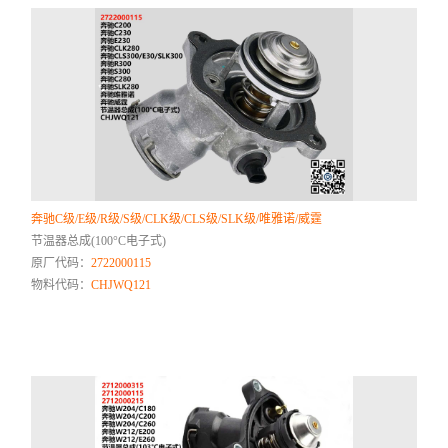
奔驰C级/E级/R级/S级/CLK级/CLS级/SLK级/唯雅诺/威霆
节温器总成(100°C电子式)
原厂代码：
2722000115
物料代码：
CHJWQ121