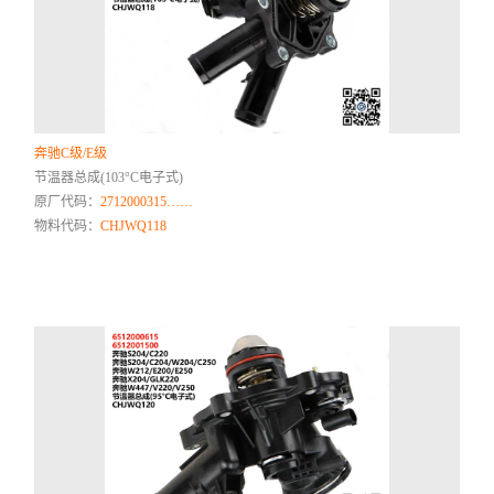
奔驰C级/E级
节温器总成(103°C电子式)
原厂代码：
2712000315……
物料代码：
CHJWQ118