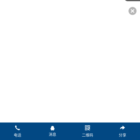
*姓名：
*电话：
传真：
微信：
Q Q：
邮箱：
*留言：
消息
电话
二维码
分享