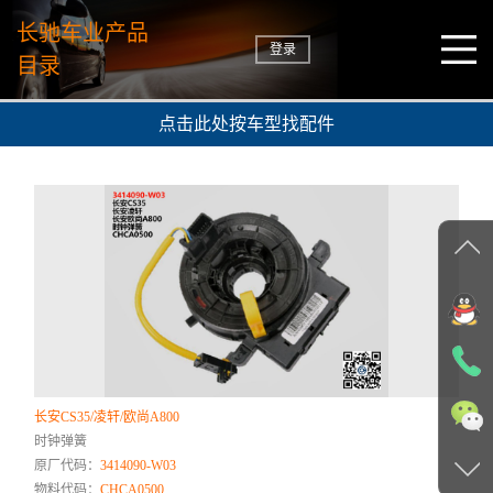
长驰车业产品
登录
目录
点击此处按车型找配件
长安CS35/凌轩/欧尚A800
时钟弹簧
原厂代码：
3414090-W03
物料代码：
CHCA0500