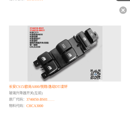
长安CS15/欧尚A800/悦翔/逸动DT/凌轩
玻璃升降器开关(左前)
原厂代码：
3746050-BS01……
物料代码：
CHCA3000