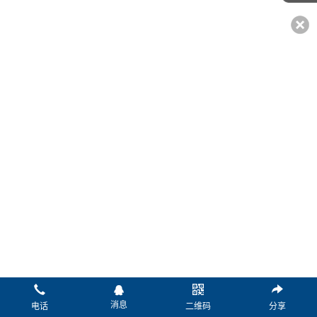
*姓名：
*电话：
传真：
微信：
Q Q：
邮箱：
*留言：
消息
电话
二维码
分享