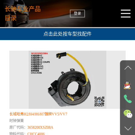
长驰车业产品
登录
目录
点击此处按车型找配件
长城哈弗H2/H4/H6/H7魏牌VV5/VV7
时钟弹簧
原厂代码：
3658200XSZ08A
物料代码：
CHCC4006