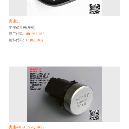
奥迪Q5
中控锁开关(左前)
原厂代码：
8R1962107A……
物料代码：
CH0201082
奥迪A4L/A5/S5/Q5/RS5