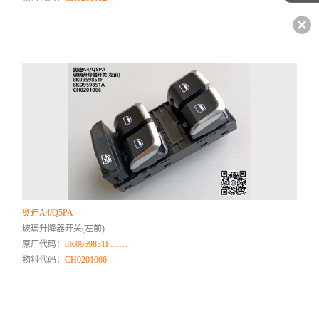
奥迪A4/Q5PA
玻璃升降器开关(左前)
原厂代码：
8K0959851F……
物料代码：
CH0201066