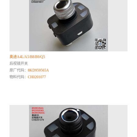
奥迪A4L/A5/B8/B9/Q5
后视镜开关
原厂代码：
8KD959565A
物料代码：
CH0201077