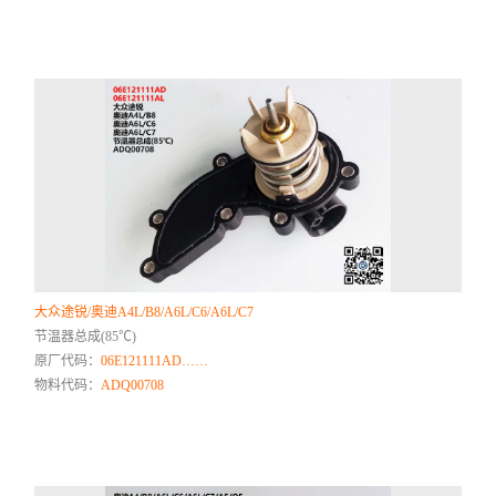
大众途锐/奥迪A4L/B8/A6L/C6/A6L/C7
节温器总成(85℃)
原厂代码：
06E121111AD……
物料代码：
ADQ00708