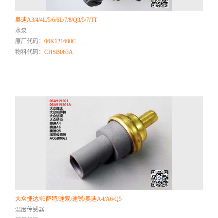
奥迪A3/4/4L/5/6/6L/7/8/Q3/5/7/TT
水泵
原厂代码：
06K121600C……
物料代码：
CHSB063A
大众捷达/帕萨特/途观/途锐/奥迪A4/A6/Q5
温度传感器