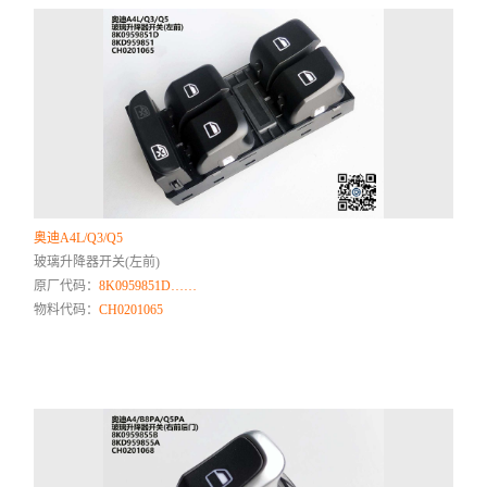
奥迪A4L/Q3/Q5
玻璃升降器开关(左前)
原厂代码：
8K0959851D……
物料代码：
CH0201065