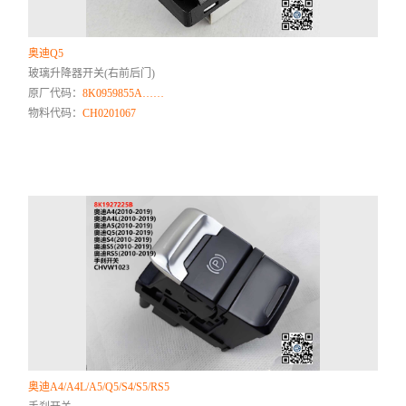
奥迪Q5
玻璃升降器开关(右前后门)
原厂代码：
8K0959855A……
物料代码：
CH0201067
奥迪A4/A4L/A5/Q5/S4/S5/RS5