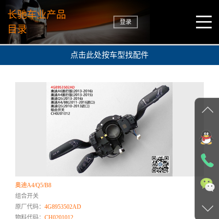
长驰车业产品
登录
目录
点击此处按车型找配件
奥迪A4/Q5/B8
组合开关
原厂代码：
4G8953502AD
物料代码：
CH0201012