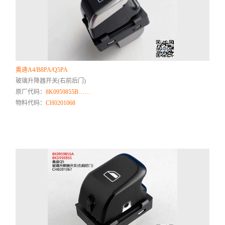
奥迪A4/B8PA/Q5PA
玻璃升降器开关(右前后门)
原厂代码：
8K0959855B……
物料代码：
CH0201068