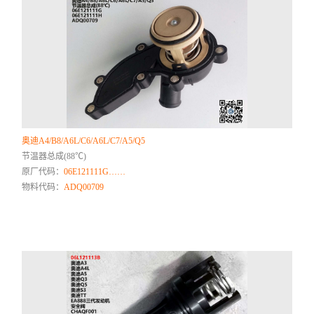
奥迪A4/B8/A6L/C6/A6L/C7/A5/Q5
节温器总成(88℃)
原厂代码：
06E121111G……
物料代码：
ADQ00709