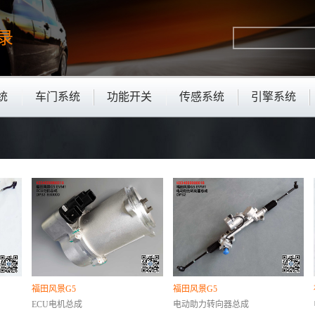
录
统
车门系统
功能开关
传感系统
引擎系统
福田风景G5
福田风景G5
ECU电机总成
电动助力转向器总成