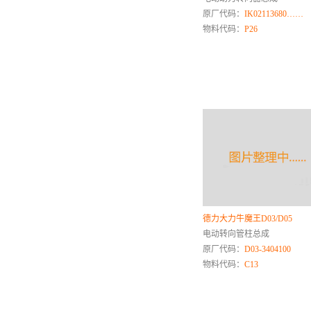
J
原厂代码：
IK02113680……
吉利
物料代码：
P26
极狐ARCFOX
金杯
金龙
金旅
解放
江西五十铃
江铃乘用车
江淮商用车
江淮乘用车
江铃商用车
德力大力牛魔王D03/D05
K
电动转向管柱总成
卡特彼勒
原厂代码：
D03-3404100
凯迪拉克
物料代码：
C13
L
联合卡车