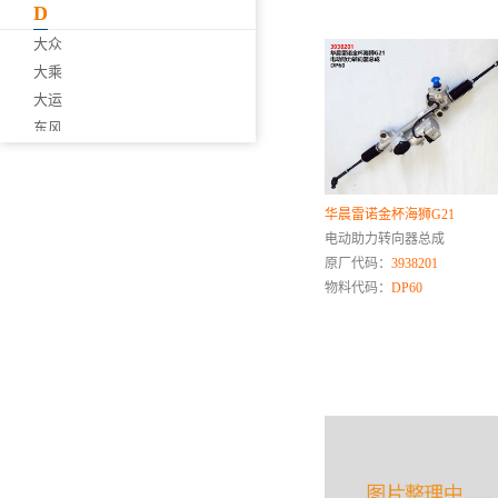
D
大众
大乘
大运
东风
大通
道达
华晨雷诺金杯海狮G21
E
电动助力转向器总成
原厂代码：
3938201
F
物料代码：
DP60
丰田
飞碟
福特
福迪
丰田雷克萨斯
福田卡车
福田乘用车