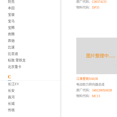
别克
原厂代码：
C00374235
物料代码：
DP35
本田
宝骏
宝马
宝腾
奔腾
奔驰
比速
比亚迪
标致.雪铁龙
北京重卡
C
江淮星锐X602B
长江EV
电动助力转向器总成
长安
原厂代码：
3402200X602B
物料代码：
MC13
昌河
长城
传祺