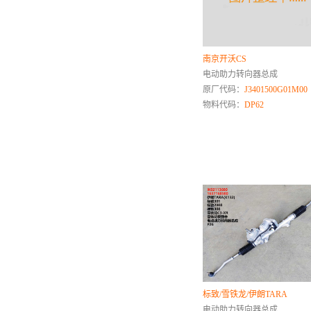
G
国机智骏
H
南京开沃CS
汉腾
电动助力转向器总成
原厂代码：
J3401500G01M00
红旗
物料代码：
DP62
合力
杭叉
幻速
海马
华泰
华菱
黄海
红岩
恒天
红塔
I
标致/雪铁龙/伊朗TARA
电动助力转向器总成