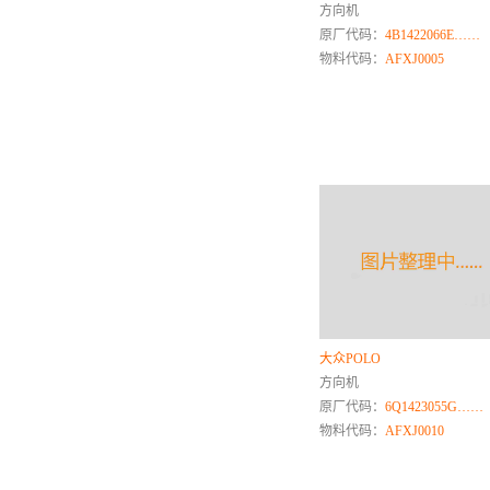
方向机
速达
原厂代码：
4B1422066E……
思皓
物料代码：
AFXJ0005
深蓝
三菱
T
天津一汽
U
V
W
沃尔沃
大众POLO
五菱
方向机
蔚来
原厂代码：
6Q1423055G……
威旺
物料代码：
AFXJ0010
五十铃
X