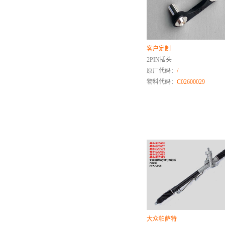
P
Q
奇瑞
客户定制
起亚
2PIN插头
庆铃
原厂代码：
/
骐铃
物料代码：
C02600029
R
日产
荣威
日野
S
山推
三一重工
森雅
陕汽
大众帕萨特
斯柯达