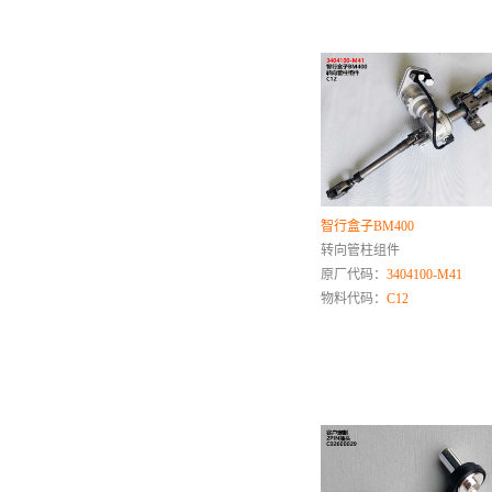
路虎
柳工
雷诺
铃木
陆风
理想
凌河
零跑
智行盒子BM400
转向管柱组件
M
原厂代码：
3404100-M41
马自达
物料代码：
C12
名爵
N
O
欧朗
欧宝