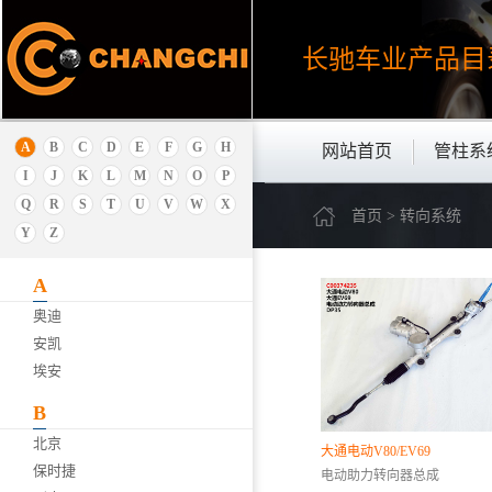
长驰车业产品
目
A
B
C
D
E
F
G
H
网站首页
管柱系
I
J
K
L
M
N
O
P
Q
R
S
T
U
V
W
X
首页 > 转向系统
Y
Z
A
奥迪
安凯
埃安
B
北京
大通电动V80/EV69
保时捷
电动助力转向器总成