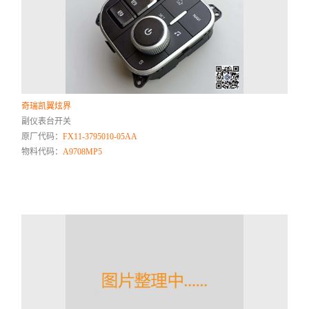
奇瑞凯翼炫界
副仪表台开关
原厂代码：
FX11-3795010-05AA
物料代码：
A9708MP5