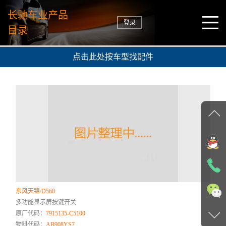
长驰车业产品
登录
目录
点击此处按车型找配件
东风天锦/D560
多功能显示屏按键开关
原厂代码：
7915135-C5100
物料代码：
AB908YS7