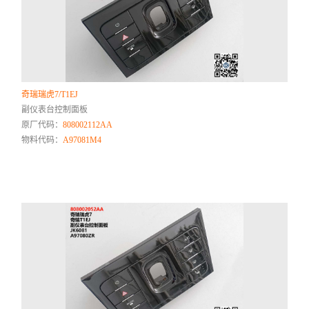
奇瑞瑞虎7/T1EJ
副仪表台控制面板
原厂代码：
808002112AA
物料代码：
A97081M4