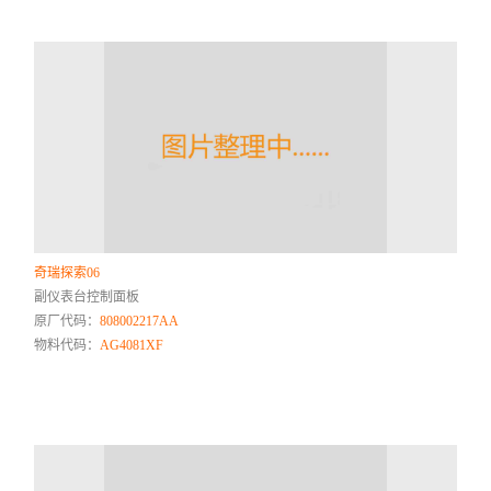
奇瑞探索06
副仪表台控制面板
原厂代码：
808002217AA
物料代码：
AG4081XF