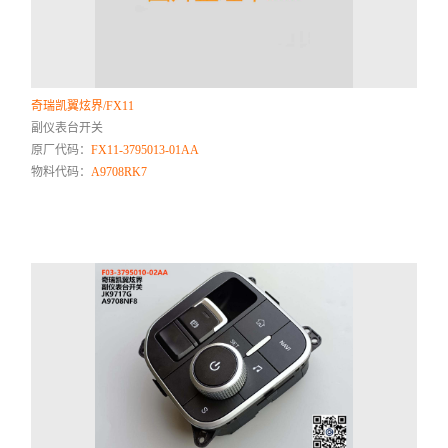
奇瑞凯翼炫界/FX11
副仪表台开关
原厂代码：
FX11-3795013-01AA
物料代码：
A9708RK7