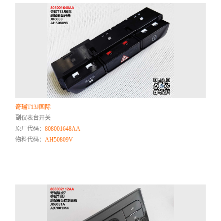
奇瑞T13J国际
副仪表台开关
原厂代码：
808001648AA
物料代码：
AH50809V