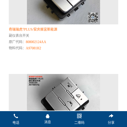
奇瑞瑞虎7PLUS/安庆振宜新能源
副仪表台开关
原厂代码：
808002124AA
物料代码：
A97081H2
消息
电话
二维码
分享