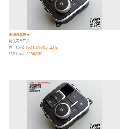
奇瑞凯翼炫界
副仪表台开关
原厂代码：
FX11-3795010-02AA
物料代码：
A9708MP2