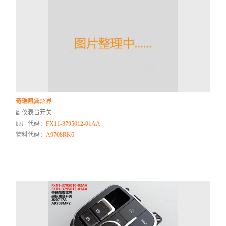
奇瑞凯翼炫界
副仪表台开关
原厂代码：
FX11-3795012-01AA
物料代码：
A9708RK6