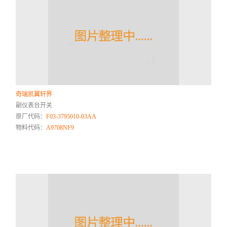
奇瑞凯翼轩界
副仪表台开关
原厂代码：
F03-3795010-03AA
物料代码：
A9708NF9