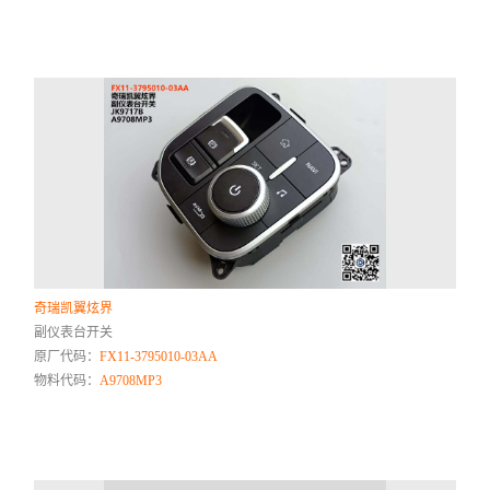
奇瑞凯翼炫界
副仪表台开关
原厂代码：
FX11-3795010-03AA
物料代码：
A9708MP3