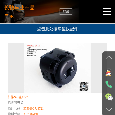
长驰车业产品
登录
目录
点击此处按车型找配件
江淮S2/瑞风S2
后视镜开关
原厂代码：
3750100-U8721
物料代码：
A5708AB8