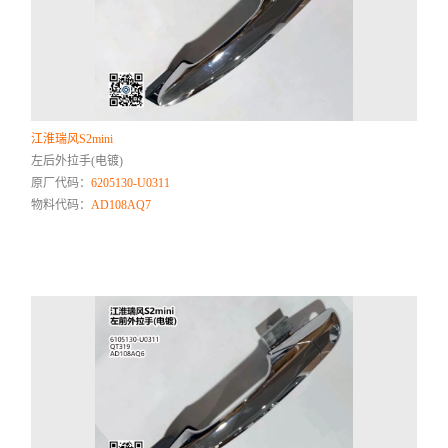
江淮瑞风S2mini
左后外拉手(电镀)
原厂代码：
6205130-U0311
物料代码：
AD108AQ7