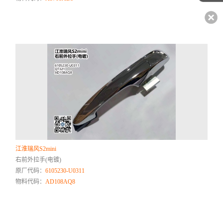
江淮瑞风S2mini
右前外拉手(电镀)
原厂代码：
6105230-U0311
物料代码：
AD108AQ8