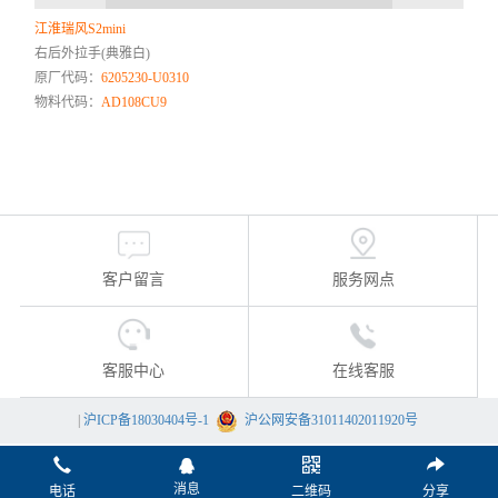
江淮瑞风S2mini
右后外拉手(典雅白)
原厂代码：
6205230-U0310
物料代码：
AD108CU9
客户留言
服务网点
客服中心
在线客服
|
沪ICP备18030404号-1
沪公网安备31011402011920号
消息
电话
二维码
分享