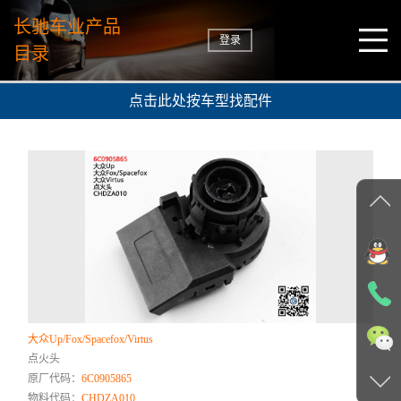
长驰车业产品
登录
目录
点击此处按车型找配件
大众Up/Fox/Spacefox/Virtus
点火头
原厂代码：
6C0905865
物料代码：
CHDZA010