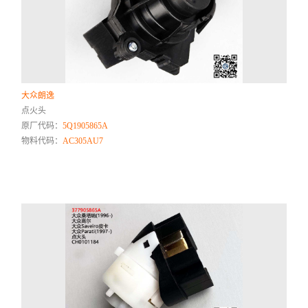
大众朗逸
点火头
原厂代码：
5Q1905865A
物料代码：
AC305AU7