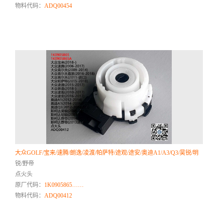
物料代码：
ADQ00454
大众GOLF/宝来/速腾/朗逸/凌渡/帕萨特/途观/途安/奥迪A1/A3/Q3/昊锐/明
锐/野帝
点火头
原厂代码：
1K0905865……
物料代码：
ADQ00412