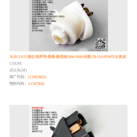
大众GOLF/捷达/帕萨特/普桑/桑塔纳2000/3000/尚酷/TRANSPORTER/奥迪
COUPE
点火头(5P)
原厂代码：
111905865L
物料代码：
A15070QE