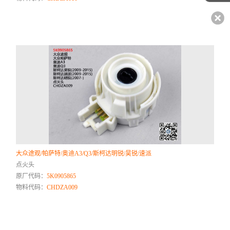
大众途观/帕萨特/奥迪A3/Q3/斯柯达明锐/昊锐/速派
点火头
原厂代码：
5K0905865
物料代码：
CHDZA009