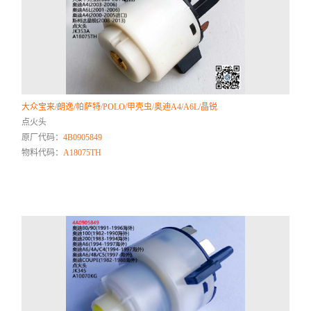
大众宝来/朗逸/帕萨特/POLO/甲壳虫/奥迪A4/A6L/晶锐
点火头
原厂代码：
4B0905849
物料代码：
A18075TH