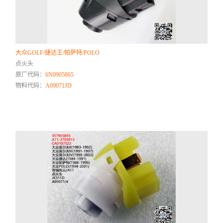
大众GOLF/捷达王/帕萨特/POLO
点火头
原厂代码：
6N0905865
物料代码：
A09071JD