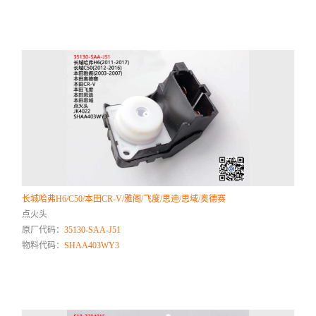
长城哈弗H6/C50/本田CR-V/雅阁/飞度/思迪/思域/奥德赛
点火头
原厂代码：
35130-SAA-J51
物料代码：
SHAA403WY3