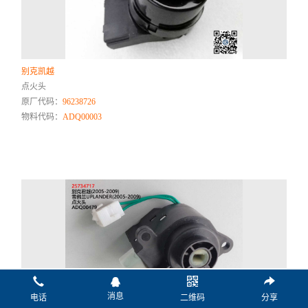
别克凯越
点火头
原厂代码：
96238726
物料代码：
ADQ00003
消息
电话
二维码
分享