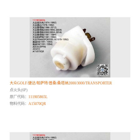
大众GOLF/捷达/帕萨特/普桑/桑塔纳2000/3000/TRANSPORTER
点火头(6P)
原厂代码：
111905865L
物料代码：
A15070QR