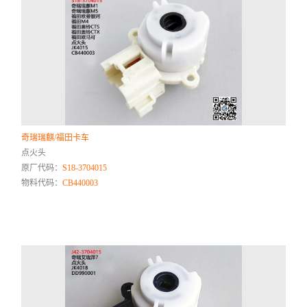
奇瑞瑞麒/福田卡车
点火头
原厂代码：
S18-3704015
物料代码：
CB440003