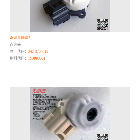
奇瑞艾瑞泽7
点火头
原厂代码：
J42-3704015
物料代码：
DD990001