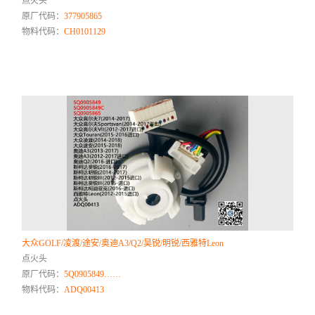
点火头
原厂代码：
377905865
物料代码：
CH0101129
大众GOLF/凌渡/途安/奥迪A3/Q2/昊锐/明锐/西雅特Leon
点火头
原厂代码：
5Q0905849……
物料代码：
ADQ00413