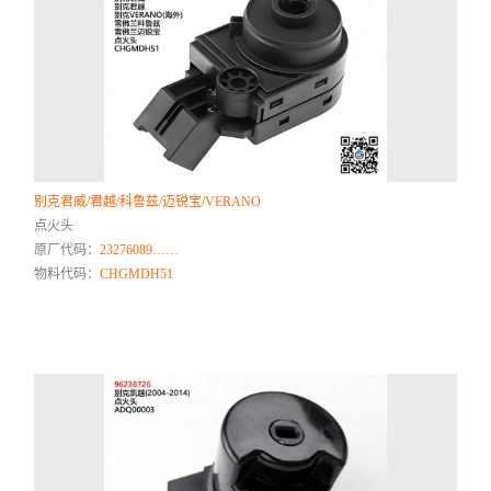
别克君威/君越/科鲁兹/迈锐宝/VERANO
点火头
原厂代码：
23276089……
物料代码：
CHGMDH51