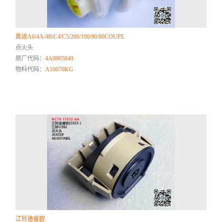
奥迪A6/4A/4B/C4/C5/200/100/90/80COUPE
点火头
原厂代码：
4A0905849
物料代码：
A10070KG
江铃途睿欧