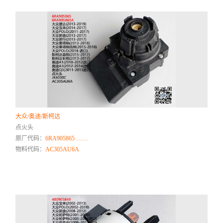
大众/奥迪/斯柯达
点火头
原厂代码：
6RA905865 ……
物料代码：
AC305AU6A