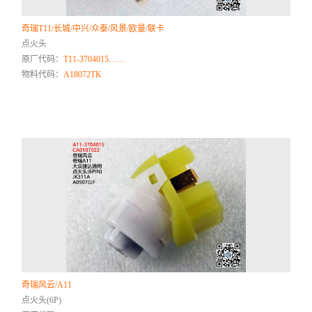
奇瑞T11/长城/中兴/众泰/风景/欧曼/联卡
点火头
原厂代码：
T11-3704015……
物料代码：
A18072TK
奇瑞风云/A11
点火头(6P)