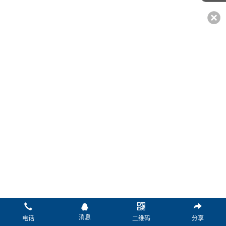
*姓名：
*电话：
传真：
微信：
Q Q：
邮箱：
*留言：
消息
电话
二维码
分享