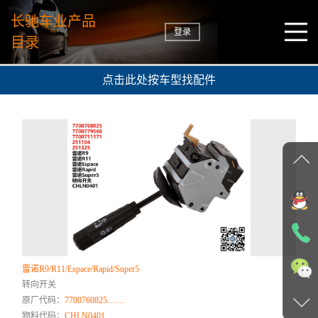
长驰车业产品
登录
目录
点击此处按车型找配件
雷诺R9/R11/Espace/Rapid/Super5
转向开关
原厂代码：
7700760825……
物料代码：
CHLN0401