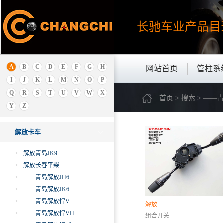
I
长驰车业产品
目
J
吉利
极狐ARCFOX
A
B
C
D
E
F
G
H
网站首页
管柱系
金杯
I
J
K
L
M
N
O
P
金龙
Q
R
S
T
U
V
W
X
首页 > 搜索 > —
金旅
Y
Z
解放
解放卡车
>
解放青岛JK9
>
解放长春平柴
>
——青岛解放JH6
>
——青岛解放JK6
>
——青岛解放悍V
解放
>
——青岛解放悍VH
组合开关