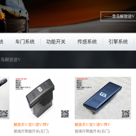
录
统
车门系统
功能开关
传感系统
引擎系统
—青岛解放途V
解放天V/龙V/途V/悍V
解放天V/龙V/途V/悍V
玻璃升降器开关(左门)
玻璃升降器开关(右门)