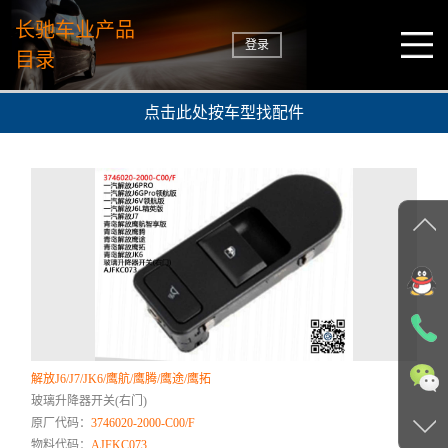
长驰车业产品
登录
目录
点击此处按车型找配件
解放J6/J7/JK6/鹰航/鹰腾/鹰途/鹰拓
玻璃升降器开关(右门)
原厂代码：
3746020-2000-C00/F
物料代码：
AJFKC073