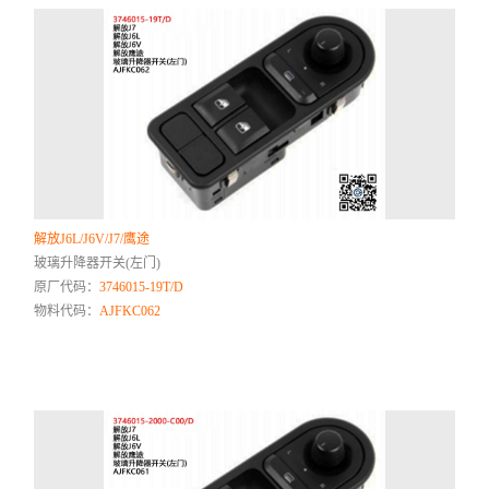
解放J6L/J6V/J7/鹰途
玻璃升降器开关(左门)
原厂代码：
3746015-19T/D
物料代码：
AJFKC062