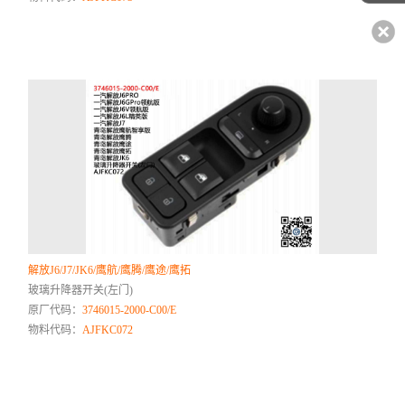
解放J6/J7/JK6/鹰航/鹰腾/鹰途/鹰拓
玻璃升降器开关(左门)
原厂代码：
3746015-2000-C00/E
物料代码：
AJFKC072