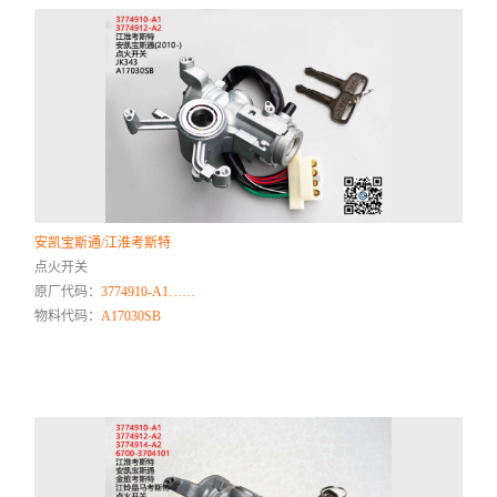
安凯宝斯通/江淮考斯特
点火开关
原厂代码：
3774910-A1……
物料代码：
A17030SB