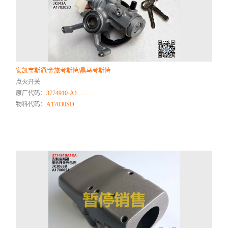
安凯宝斯通/金旅考斯特/晶马考斯特
点火开关
原厂代码：
3774910-A1……
物料代码：
A17030SD