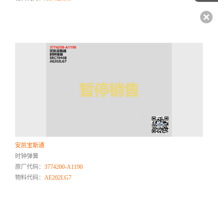
安凯宝斯通
时钟弹簧
原厂代码：
3774200-A1190
物料代码：
AE202LG7