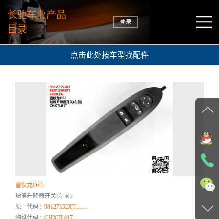
长驰车业产品
登录
目录
点击此处按车型找配件
雪铁龙DS3
玻璃升降器开关(左前)
原厂代码：
98127152XT……
物料代码：
CHXTL017