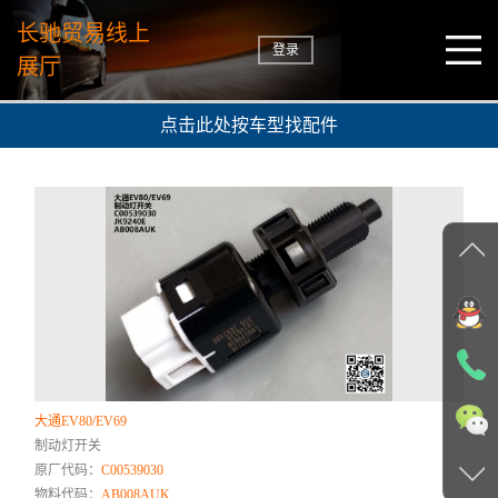
长驰贸易线上
登录
展厅
点击此处按车型找配件
大通EV80/EV69
制动灯开关
原厂代码：
C00539030
物料代码：
AB008AUK