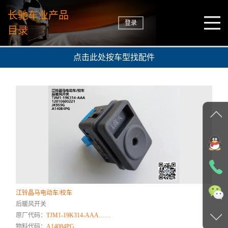
长驰车业产品
登录
目录
点击此处按车型找配件
江铃晶马电动车/校车
后暖风开关
原厂代码：
TJM1-19K314-AAA……
物料代码：
A14084PG