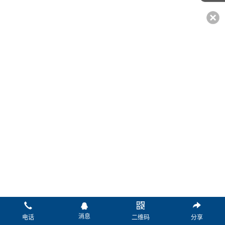
*姓名：
*电话：
传真：
微信：
Q Q：
邮箱：
*留言：
消息
电话
二维码
分享