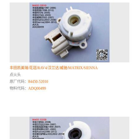
丰田凯美瑞/花冠/RAV4/汉兰达/威驰/MATRIX/SIENNA
点火头
原厂代码：
84450-52010
物料代码：
ADQ00499