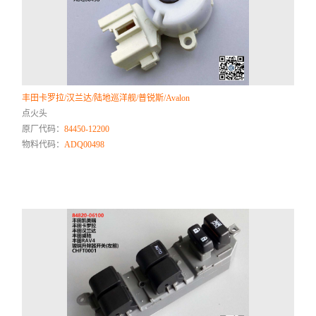
丰田卡罗拉/汉兰达/陆地巡洋舰/普锐斯/Avalon
点火头
原厂代码：
84450-12200
物料代码：
ADQ00498