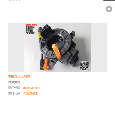
丰田汉兰达/锐志
时钟弹簧
原厂代码：
84306-0P010
物料代码：
ADQR0551