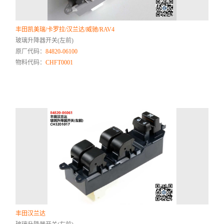
丰田凯美瑞/卡罗拉/汉兰达/威驰/RAV4
玻璃升降器开关(左前)
原厂代码：
84820-06100
物料代码：
CHFT0001
丰田汉兰达