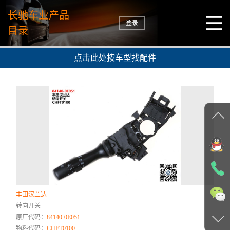
长驰车业产品
登录
目录
点击此处按车型找配件
丰田汉兰达
转向开关
原厂代码：
84140-0E051
物料代码：
CHFT0100