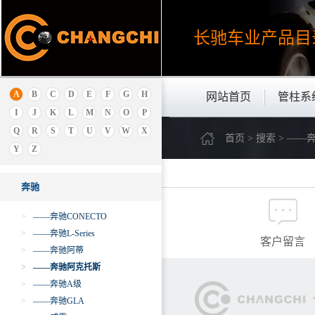
B
北京
长驰车业产品
目
保时捷
别克
本田
宝骏
A
B
C
D
E
F
G
H
网站首页
管柱系
宝马
I
J
K
L
M
N
O
P
宝腾
Q
R
S
T
U
V
W
X
首页 > 搜索 > —
奔腾
Y
Z
奔驰
奔驰
>
——奔驰CONECTO
>
——奔驰L-Series
客户留言
>
——奔驰阿蒂
>
——奔驰阿克托斯
>
——奔驰A级
>
——奔驰GLA