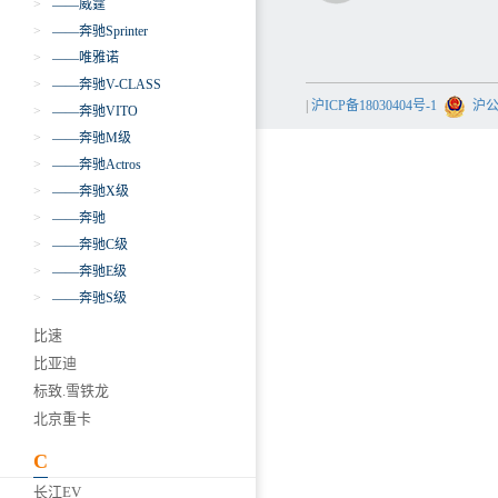
>
——威霆
>
——奔驰Sprinter
>
——唯雅诺
>
——奔驰V-CLASS
|
沪ICP备18030404号-1
沪公网
>
——奔驰VITO
>
——奔驰M级
>
——奔驰Actros
>
——奔驰X级
>
——奔驰
>
——奔驰C级
>
——奔驰E级
>
——奔驰S级
比速
比亚迪
标致.雪铁龙
北京重卡
C
长江EV