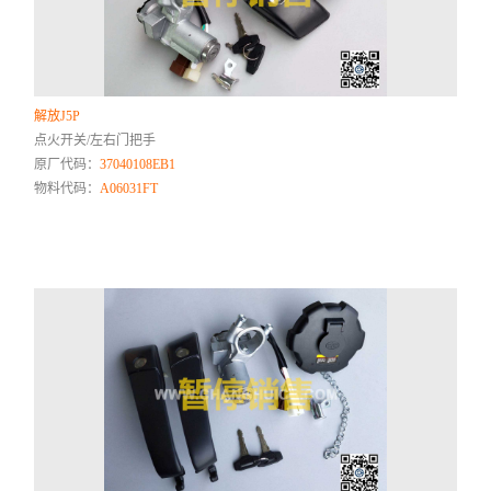
解放J5P
点火开关/左右门把手
原厂代码：
37040108EB1
物料代码：
A06031FT