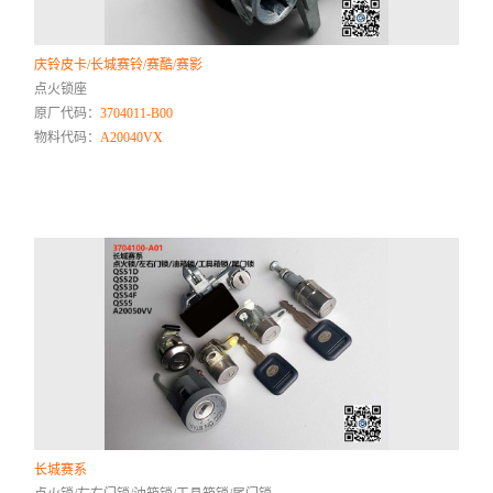
庆铃皮卡/长城赛铃/赛酷/赛影
点火锁座
原厂代码：
3704011-B00
物料代码：
A20040VX
长城赛系