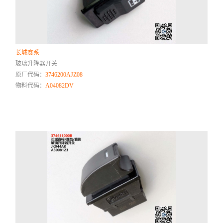
长城赛系
玻璃升降器开关
原厂代码：
3746200AJZ08
物料代码：
A04082DV