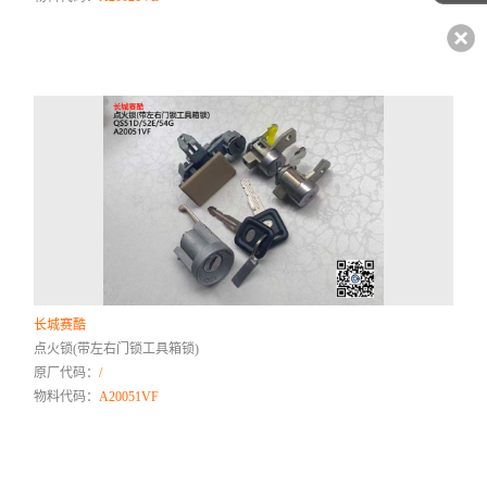
长城赛酷
点火锁(带左右门锁工具箱锁)
原厂代码：
/
物料代码：
A20051VF