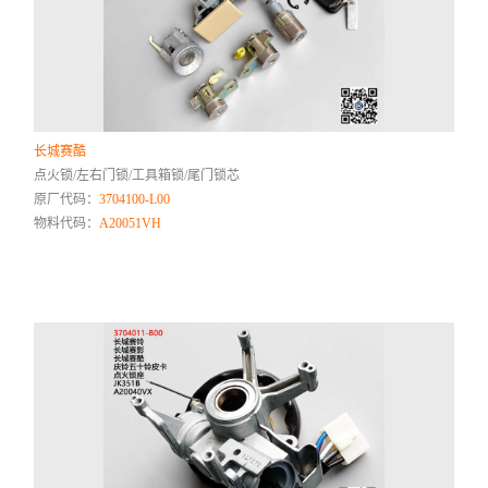
长城赛酷
点火锁/左右门锁/工具箱锁/尾门锁芯
原厂代码：
3704100-L00
物料代码：
A20051VH