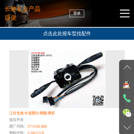
长驰车业产品
登录
目录
点击此处按车型找配件
江铃宝典/长城赛铃/赛酷/赛影
组合开关
原厂代码：
3774100-B00
物料代码：
A20021VB