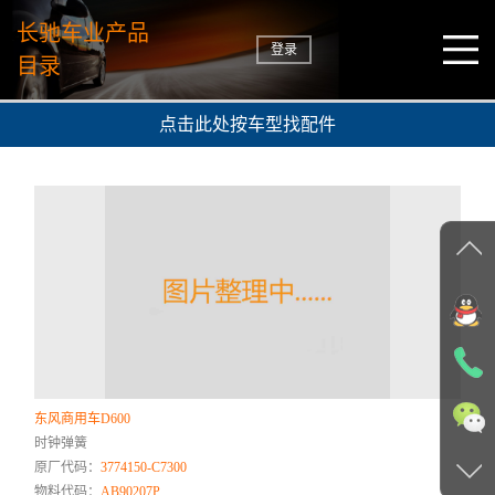
长驰车业产品
登录
目录
点击此处按车型找配件
东风商用车D600
时钟弹簧
原厂代码：
3774150-C7300
物料代码：
AB90207P