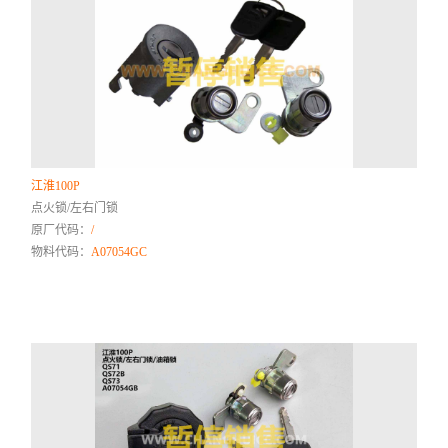
江淮100P
点火锁/左右门锁
原厂代码：
/
物料代码：
A07054GC