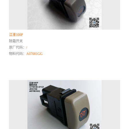
江淮100P
除霜开关
原厂代码：
/
物料代码：
A07081GG