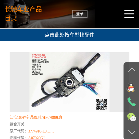
长驰车业产品
登录
目录
点击此处按车型找配件
江淮100P/宇通/红叶/HF6700底盘
组合开关
原厂代码：
3774910-E0……
物料代码：
A07020GJ