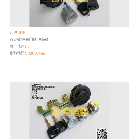
江淮100P
点火锁/左右门锁/油箱锁
原厂代码：
/
物料代码：
A07054GB