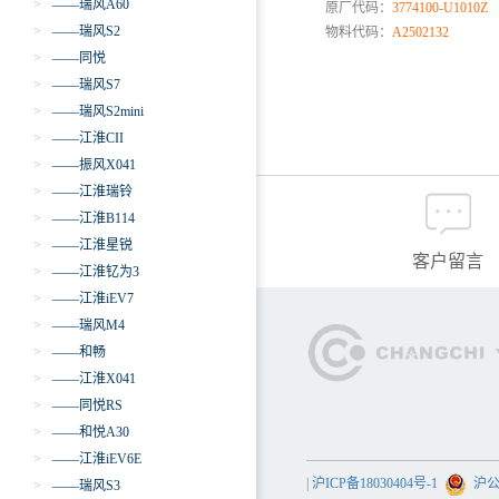
>
——瑞风A60
原厂代码：
3774100-U1010Z
>
——瑞风S2
物料代码：
A2502132
>
——同悦
>
——瑞风S7
>
——瑞风S2mini
>
——江淮CII
>
——振风X041
>
——江淮瑞铃
>
——江淮B114
>
——江淮星锐
客户留言
>
——江淮钇为3
>
——江淮iEV7
>
——瑞风M4
>
——和畅
>
——江淮X041
>
——同悦RS
>
——和悦A30
>
——江淮iEV6E
|
沪ICP备18030404号-1
沪公网
>
——瑞风S3