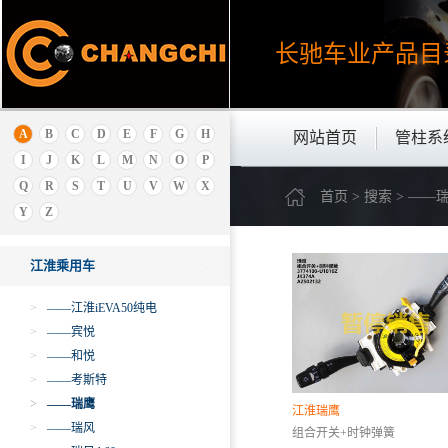
吉利
极狐ARCFOX
长驰车业产品
目
金杯
金龙
金旅
解放
A
B
C
D
E
F
G
H
网站首页
管柱系
江西五十铃
I
J
K
L
M
N
O
P
江铃乘用车
Q
R
S
T
U
V
W
X
首页 > 搜索 > ——
江淮商用车
Y
Z
江淮乘用车
江淮乘用车
>
——江淮iEVA50纯电
>
——宾悦
>
——和悦
>
——考斯特
>
——瑞鹰
江淮瑞鹰
>
——瑞风
组合开关+时钟弹簧