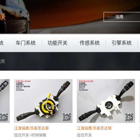
录
统
车门系统
功能开关
传感系统
引擎系统
瑞鹰
江淮瑞鹰/华泰圣达菲
江淮瑞鹰/华泰圣达菲
组合开关+时钟弹簧
组合开关