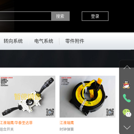
登录
转向系统
电气系统
零件附件
江淮瑞鹰/华泰圣达菲
江淮瑞鹰
组合开关
时钟弹簧